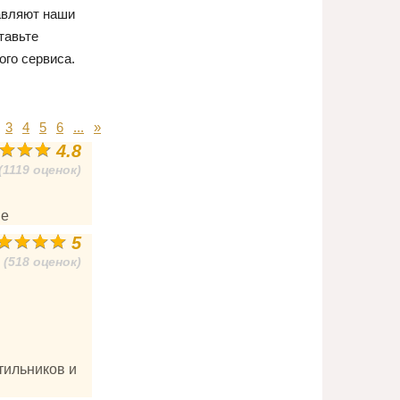
тавляют наши
тавьте
ого сервиса.
3
4
5
6
...
»
4.8
(1119 оценок)
ие
5
(518 оценок)
тильников и