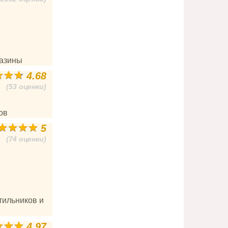
газины
4.68
(53 оценки)
ов
5
(74 оценки)
тильников и
4.97