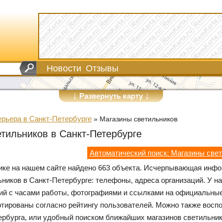
Новости
Отзывы
↓
↓
Развернуть карту
ерьера в Санкт-Петербурге
»
Магазины светильников
тильников в Санкт-Петербурге
Автоматический поиск: Магазины све
рике на нашем сайте найдено 663 объекта. Исчерпывающая инф
ьников в Санкт-Петербурге: телефоны, адреса организаций. У н
ий с часами работы, фотографиями и ссылками на официальные
ртированы согласно рейтингу пользователей. Можно также восп
ербурга, или удобный поиском ближайших магазинов светильни