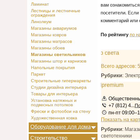
Ламинат
вам ознакомиться
Лестницы и лестничные
посетители. Если
ограждения
комментарий или 
Линолеум
Магазины аквариумов
По рейтингу
по н
Магазины ковров
Магазины матрасов
Магазины обоев
Магазины светильников
Магазины штор и карнизов
Всего адресов: 
Напольные покрытия
Паркет
Рубрики
: Элек
Строительные гипермаркеты
Студии дизайна интерьера
Товары для интерьера
Общественны
Установка натяжных и
подвесных потолков
+7 (812) 4...
По
Фрески и фотообои на стену
пн-пт 09:00–1
Художественная ковка
Показать на кар
Оборудование для дома
Рубрики
: Мага
светотехники
Строительство