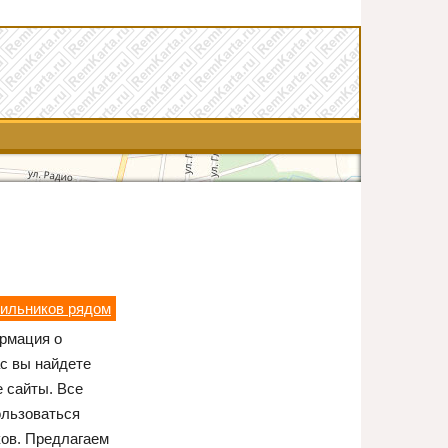
тильников рядом
ормация о
ас вы найдете
 сайты. Все
ользоваться
ков. Предлагаем