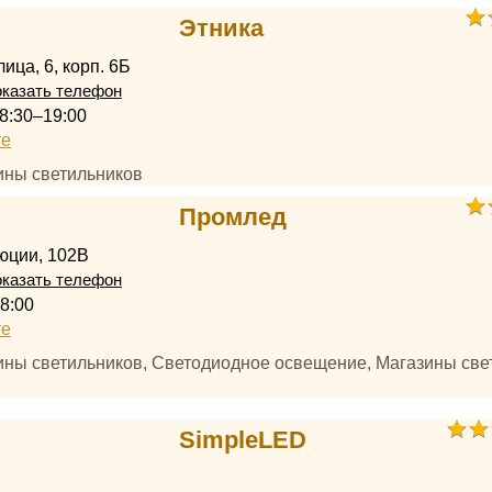
Этника
ица, 6, корп. 6Б
казать телефон
8:30–19:00
те
ины светильников
Промлед
юции, 102В
казать телефон
8:00
те
зины светильников, Светодиодное освещение, Магазины све
SimpleLED
2