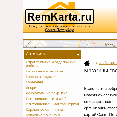
Всё для ремонта квартиры и офиса
Санкт-Петербург
Интерьер
Строительные и отделочные
Дизайн инт
»
работы
Магазины све
Багетные мастерские
Гипсовые изделия
Гобелены
Двери
Всего в этой руб
Декоративные покрытия
магазинах светил
Изготовление витражей
описания заведен
Изготовление и монтаж зеркал
организации отсо
Керамическая плитка
картой Санкт-Пет
Ковровые покрытия