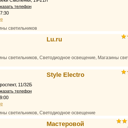
еки Смоленки, 19-21Л
казать телефон
7:30
те
ины светильников
Lu.ru
2
зины светильников, Светодиодное освещение, Магазины све
Style Electro
роспект, 11/32Б
казать телефон
9:00
те
зины светильников, Светодиодное освещение
Мастеровой