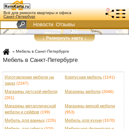
1
Всё для ремонта квартиры и офиса
Санкт-Петербург
Новости
Отзывы
↓
↓
Развернуть карту
»
Мебель в Санкт-Петербурге
Мебель в Санкт-Петербурге
Изготовление мебели на
Корпусная мебель
(1141)
заказ
(2247)
Магазины детской мебели
Магазины мебели
(2046)
(261)
Магазины металлической
Магазины мягкой мебели
мебели и сейфов
(199)
(953)
Мебель для ванных
Мебель для кухни
(225)
(1570)
Мебель для офиса
Мебельная фурнитура и
(370)